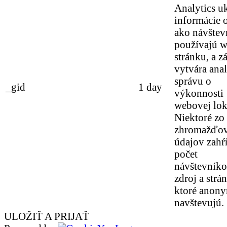
Analytics u
informácie 
ako návštev
používajú 
stránku, a z
vytvára ana
správu o
_gid
1 day
výkonnosti
webovej loka
Niektoré zo
zhromažďo
údajov zahŕ
počet
návštevníko
zdroj a strá
ktoré anon
navštevujú.
ULOŽIŤ A PRIJAŤ