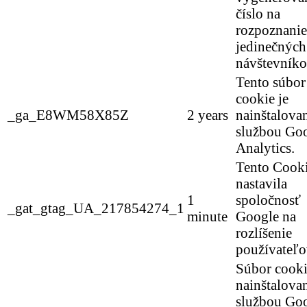
číslo na
rozpoznanie
jedinečných
návštevníko
Tento súbor
cookie je
_ga_E8WM58X85Z
2 years
nainštalova
službou Go
Analytics.
Tento Cook
nastavila
1
spoločnosť
_gat_gtag_UA_217854274_1
minute
Google na
rozlíšenie
používateľo
Súbor cooki
nainštalova
službou Go