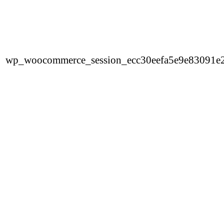
wp_woocommerce_session_ecc30eefa5e9e83091e