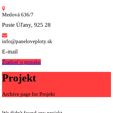
Medová 636/7
Puste Úľany, 925 28
info@paneloveploty.sk
E-mail
Žiadosť o ponuku
Projekt
Archive page for Projekt
We didn't found any projekt.