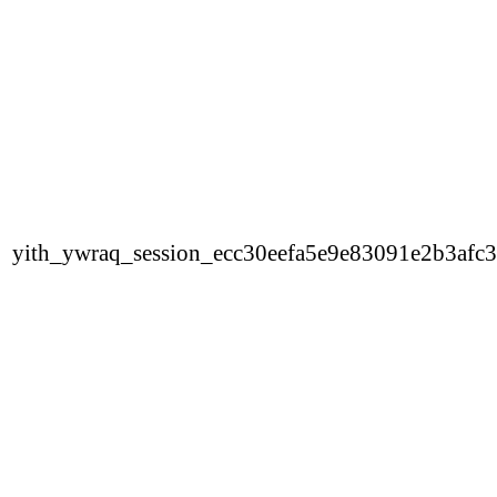
yith_ywraq_session_ecc30eefa5e9e83091e2b3afc