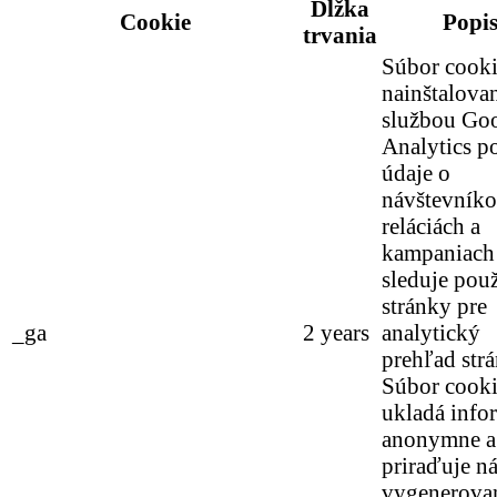
Dĺžka
Cookie
Popi
trvania
Súbor cooki
nainštalova
službou Go
Analytics po
údaje o
návštevníko
reláciách a
kampaniach 
sleduje pou
stránky pre
_ga
2 years
analytický
prehľad str
Súbor cook
ukladá info
anonymne a
priraďuje n
vygenerova