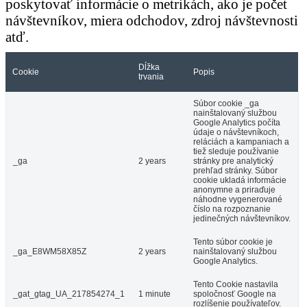
poskytovať informácie o metrikách, ako je počet
návštevníkov, miera odchodov, zdroj návštevnosti
atď.
Dĺžka
Cookie
Popis
trvania
Súbor cookie _ga
nainštalovaný službou
Google Analytics počíta
údaje o návštevníkoch,
reláciách a kampaniach a
tiež sleduje používanie
_ga
2 years
stránky pre analytický
prehľad stránky. Súbor
cookie ukladá informácie
anonymne a priraďuje
náhodne vygenerované
číslo na rozpoznanie
jedinečných návštevníkov.
Tento súbor cookie je
_ga_E8WM58X85Z
2 years
nainštalovaný službou
Google Analytics.
Tento Cookie nastavila
_gat_gtag_UA_217854274_1
1 minute
spoločnosť Google na
rozlíšenie používateľov.