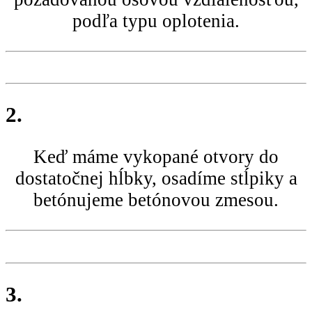
podľa typu oplotenia.
2.
Keď máme vykopané otvory do
dostatočnej hĺbky, osadíme stĺpiky a
betónujeme betónovou zmesou.
3.