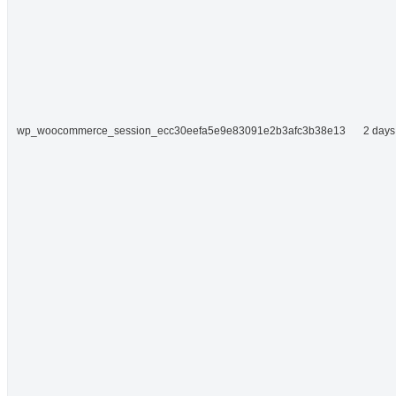
wp_woocommerce_session_ecc30eefa5e9e83091e2b3afc3b38e13
2 days