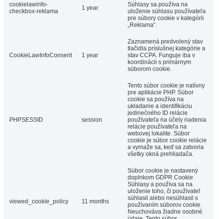
cookielawinfo-
Súhlasy sa používa na
1 year
checkbox-reklama
uloženie súhlasu používateľa
pre súbory cookie v kategórii
„Reklama“.
Zaznamená predvolený stav
tlačidla príslušnej kategórie a
CookieLawInfoConsent
1 year
stav CCPA. Funguje iba v
koordinácii s primárnym
súborom cookie.
Tento súbor cookie je natívny
pre aplikácie PHP. Súbor
cookie sa používa na
ukladanie a identifikáciu
jedinečného ID relácie
PHPSESSID
session
používateľa na účely riadenia
relácie používateľa na
webovej lokalite. Súbor
cookie je súbor cookie relácie
a vymaže sa, keď sa zatvoria
všetky okná prehliadača.
Súbor cookie je nastavený
doplnkom GDPR Cookie
Súhlasy a používa sa na
uloženie toho, či používateľ
súhlasil alebo nesúhlasil s
viewed_cookie_policy
11 months
používaním súborov cookie.
Neuchováva žiadne osobné
údaje. Tento súbor