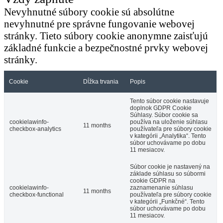
Nevyhnutné súbory cookie sú absolútne
nevyhnutné pre správne fungovanie webovej
stránky. Tieto súbory cookie anonymne zaisťujú
základné funkcie a bezpečnostné prvky webovej
stránky.
Cookie
Dĺžka trvania
Popis
Tento súbor cookie nastavuje
doplnok GDPR Cookie
Súhlasy. Súbor cookie sa
cookielawinfo-
používa na uloženie súhlasu
11 months
checkbox-analytics
používateľa pre súbory cookie
v kategórii „Analytika“. Tento
súbor uchovávame po dobu
11 mesiacov.
Súbor cookie je nastavený na
základe súhlasu so súbormi
cookie GDPR na
cookielawinfo-
zaznamenanie súhlasu
11 months
checkbox-functional
používateľa pre súbory cookie
v kategórii „Funkčné“. Tento
súbor uchovávame po dobu
11 mesiacov.