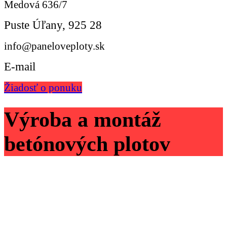
Medová 636/7
Puste Úľany, 925 28
info@paneloveploty.sk
E-mail
Žiadosť o ponuku
Výroba a montáž
betónových plotov