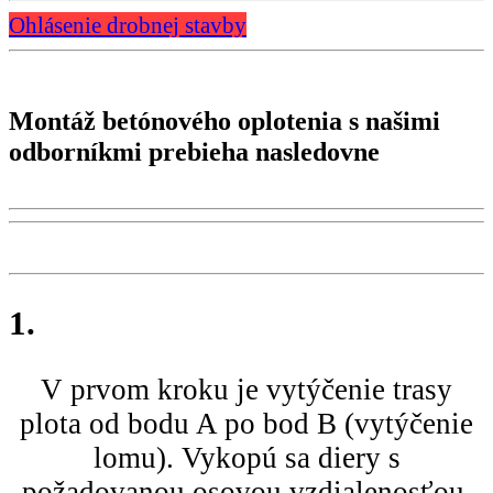
Ohlásenie drobnej stavby
Montáž betónového oplotenia s našimi
odborníkmi prebieha nasledovne
1.
V prvom kroku je vytýčenie trasy
plota od bodu A po bod B (vytýčenie
lomu). Vykopú sa diery s
požadovanou osovou vzdialenosťou,