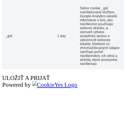
Súbor cookie _gid
nainštalovaný službou
Google Analytics ukladá
informácie o tom, ako
návštevníci používajú
webovú stránku, a
zároveň vytvára
_gid
1 day
analytickú správu o
výkonnosti webovej
lokality. Niektoré zo
zhromažďovaných údajov
zahŕňajú počet
návštevníkov, ich zdroj a
stránky, ktoré anonymne
navštevujú.
ULOŽIŤ A PRIJAŤ
Powered by