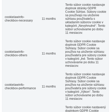
Tento súbor cookie nastavuje
doplnok stránky GDPR
Cookie Súhlas. Súbory cookie
sa používajú na uloženie
cookielawinfo-
11 months
súhlasu používateľa s
checkbox-necessary
ukladaním súborov cookie v
kategórii „Nevyhnutné“. Tento
súbor uchovávame po dobu
11 mesiacov.
Tento súbor cookie nastavuje
doplnok GDPR Cookie
Súhlasy. Súbor cookie sa
cookielawinfo-
používa na uloženie súhlasu
11 months
checkbox-others
používateľa pre súbory cookie
v kategórii „Iné. Tento súbor
uchovávame po dobu 11
mesiacov.
Tento súbor cookie nastavuje
doplnok GDPR Cookie
Súhlasy. Súbor cookie sa
cookielawinfo-
používa na uloženie súhlasu
11 months
checkbox-performance
používateľa pre súbory cookie
v kategórii „Výkon“. Tento
súbor uchovávame po dobu
11 mesiacov.
Tento súbor cookie nastavený
doplnkom GDPR Cookie